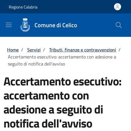
Salta al contenuto principale
Skip to footer content
Regione Calabria
Comune di Celico
Briciole di pane
Home
/
Servizi
/
Tributi, finanze e contravvenzioni
/
Accertamento esecutivo: accertamento con adesione a
seguito di notifica dell'avviso
Accertamento esecutivo:
accertamento con
adesione a seguito di
notifica dell'avviso