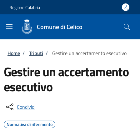
Salta al contenuto principale
Skip to footer content
Regione Calabria
Comune di Celico
Briciole di pane
Home
/
Tributi
/
Gestire un accertamento esecutivo
Gestire un accertamento
esecutivo
Condividi
Normativa di riferimento