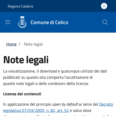
Salta al contenuto principale
Skip to footer content
Regione Calabria
Comune di Celico
Briciole di pane
Home
/
Note legali
Note legali
La visualizzazione, il download e qualunque utilizzo dei dati
pubblicati su questo sito comporta l'accettazione di
queste note legali e delle condizioni della licenza.
Licenza dei contenuti
In applicazione del principio
open by default
ai sensi del
Decreto
legislativo 07/03/2005, n. 82, art. 52
e salvo dove