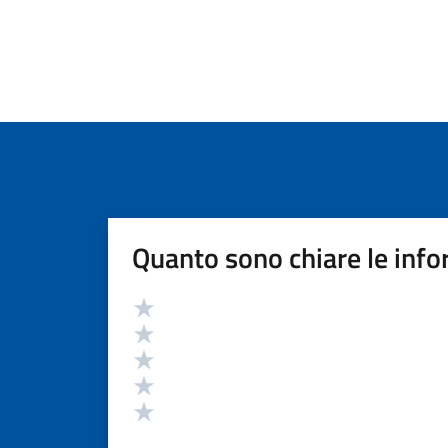
Quanto sono chiare le info
Valutazione
Valuta 5 stelle su 5
Valuta 4 stelle su 5
Valuta 3 stelle su 5
Valuta 2 stelle su 5
Valuta 1 stelle su 5