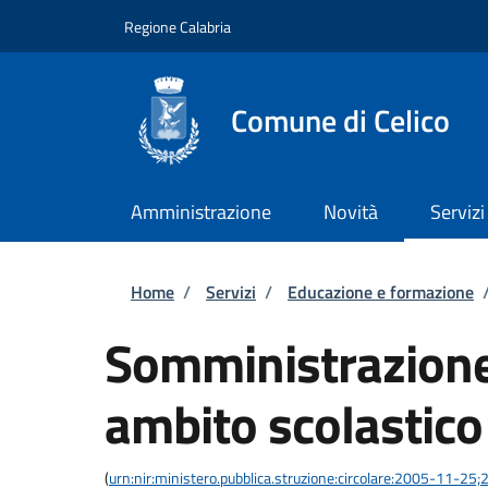
Salta al contenuto principale
Skip to footer content
Regione Calabria
Comune di Celico
Amministrazione
Novità
Servizi
Briciole di pane
Home
/
Servizi
/
Educazione e formazione
Somministrazione 
ambito scolastico
(
urn:nir:ministero.pubblica.struzione:circolare:2005-11-25