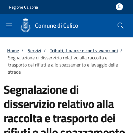
Salta al contenuto principale
Skip to footer content
Regione Calabria
Comune di Celico
Briciole di pane
Home
/
Servizi
/
Tributi, finanze e contravvenzioni
/
Segnalazione di disservizio relativo alla raccolta e
trasporto dei rifiuti e allo spazzamento e lavaggio delle
strade
Segnalazione di
disservizio relativo alla
raccolta e trasporto dei
rifiuti e allo spazzamento