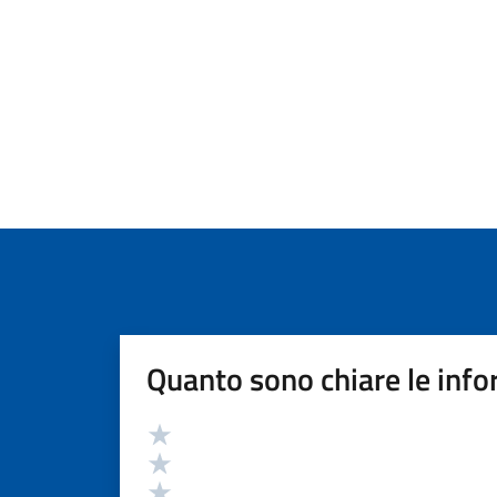
Quanto sono chiare le info
Valutazione
Valuta 5 stelle su 5
Valuta 4 stelle su 5
Valuta 3 stelle su 5