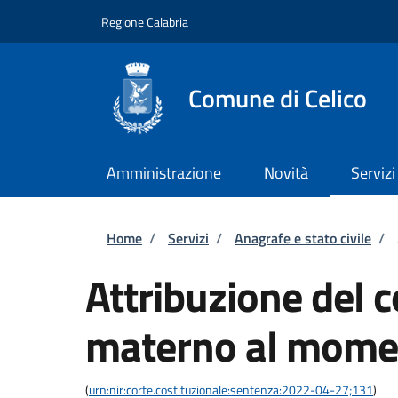
Salta al contenuto principale
Skip to footer content
Regione Calabria
Comune di Celico
Amministrazione
Novità
Servizi
Briciole di pane
Home
/
Servizi
/
Anagrafe e stato civile
/
Attribuzione del
materno al momen
(
urn:nir:corte.costituzionale:sentenza:2022-04-27;131
)