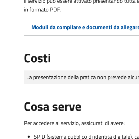
Il servizio può essere attivato presentando tutta
in formato PDF.
Moduli da compilare e documenti da allegar
Costi
Tipo di pagamento
Importo
La presentazione della pratica non prevede al
Cosa serve
Per accedere al servizio, assicurati di avere:
SPID (sistema pubblico di identità digitale), ca