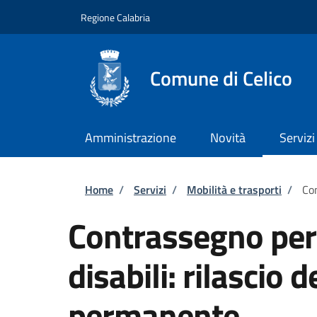
Salta al contenuto principale
Skip to footer content
Regione Calabria
Comune di Celico
Amministrazione
Novità
Servizi
Briciole di pane
Home
/
Servizi
/
Mobilità e trasporti
/
Con
Contrassegno per v
disabili: rilascio
permanente