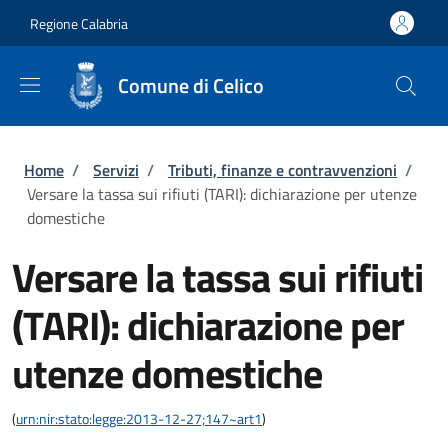
Salta al contenuto principale
Skip to footer content
Regione Calabria
Comune di Celico
Briciole di pane
Home
/
Servizi
/
Tributi, finanze e contravvenzioni
/
Versare la tassa sui rifiuti (TARI): dichiarazione per utenze
domestiche
Versare la tassa sui rifiuti
(TARI): dichiarazione per
utenze domestiche
(
urn:nir:stato:legge:2013-12-27;147~art1
)