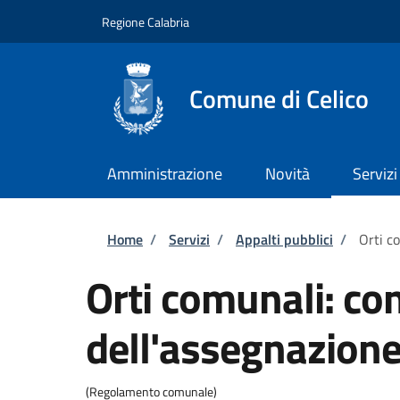
Salta al contenuto principale
Skip to footer content
Regione Calabria
Comune di Celico
Amministrazione
Novità
Servizi
Briciole di pane
Home
/
Servizi
/
Appalti pubblici
/
Orti c
Orti comunali: co
dell'assegnazion
(Regolamento comunale)