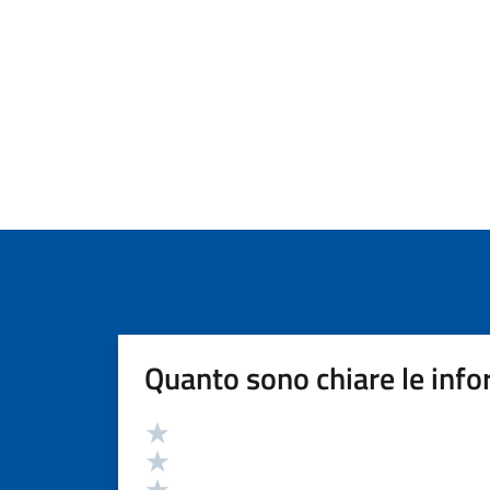
Quanto sono chiare le info
Valutazione
Valuta 5 stelle su 5
Valuta 4 stelle su 5
Valuta 3 stelle su 5