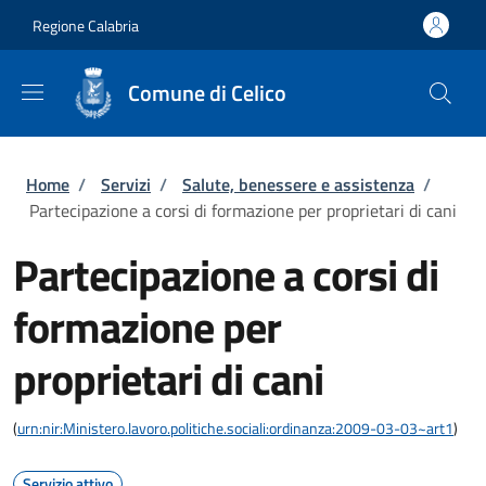
Salta al contenuto principale
Skip to footer content
Regione Calabria
Comune di Celico
Briciole di pane
Home
/
Servizi
/
Salute, benessere e assistenza
/
Partecipazione a corsi di formazione per proprietari di cani
Partecipazione a corsi di
formazione per
proprietari di cani
(
urn:nir:Ministero.lavoro.politiche.sociali:ordinanza:2009-03-03~art1
)
Servizio attivo