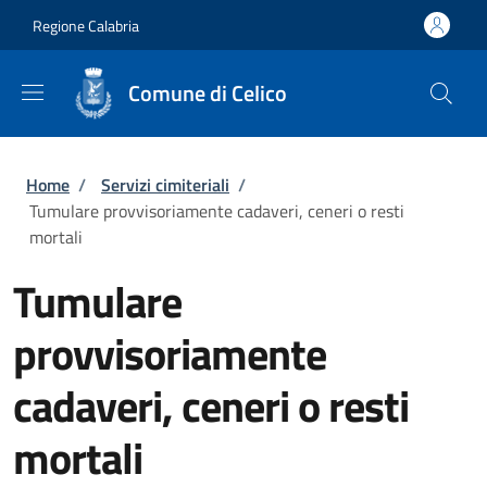
Salta al contenuto principale
Skip to footer content
Regione Calabria
Comune di Celico
Briciole di pane
Home
/
Servizi cimiteriali
/
Tumulare provvisoriamente cadaveri, ceneri o resti
mortali
Tumulare
provvisoriamente
cadaveri, ceneri o resti
mortali