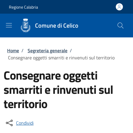
Salta al contenuto principale
Skip to footer content
Regione Calabria
Comune di Celico
Briciole di pane
Home
/
Segreteria generale
/
Consegnare oggetti smarriti e rinvenuti sul territorio
Consegnare oggetti
smarriti e rinvenuti sul
territorio
Condividi