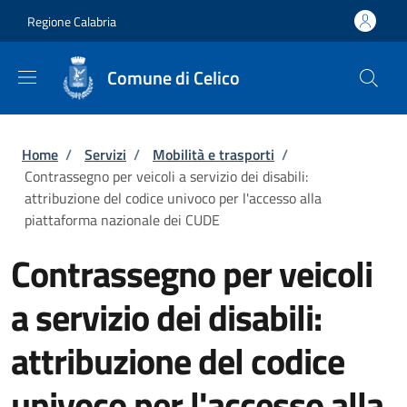
Salta al contenuto principale
Skip to footer content
Regione Calabria
Comune di Celico
Briciole di pane
Home
/
Servizi
/
Mobilità e trasporti
/
Contrassegno per veicoli a servizio dei disabili:
attribuzione del codice univoco per l'accesso alla
piattaforma nazionale dei CUDE
Contrassegno per veicoli
a servizio dei disabili:
attribuzione del codice
univoco per l'accesso alla